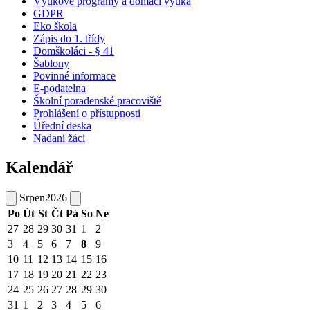
Výukové programy a domácí výuka
GDPR
Eko škola
Zápis do 1. třídy
Domškoláci - § 41
Šablony
Povinné informace
E-podatelna
Školní poradenské pracoviště
Prohlášení o přístupnosti
Úřední deska
Nadaní žáci
Kalendář
Srpen
2026
Po
Út
St
Čt
Pá
So
Ne
27
28
29
30
31
1
2
3
4
5
6
7
8
9
10
11
12
13
14
15
16
17
18
19
20
21
22
23
24
25
26
27
28
29
30
31
1
2
3
4
5
6