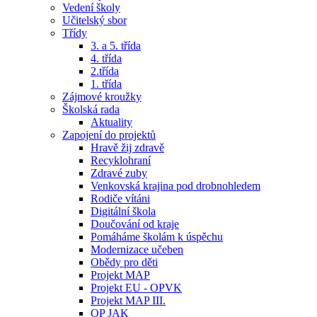
Vedení školy
Učitelský sbor
Třídy
3. a 5. třída
4. třída
2.třída
1. třída
Zájmové kroužky
Školská rada
Aktuality
Zapojení do projektů
Hravě žij zdravě
Recyklohraní
Zdravé zuby
Venkovská krajina pod drobnohledem
Rodiče vítáni
Digitální škola
Doučování od kraje
Pomáháme školám k úspěchu
Modernizace učeben
Obědy pro děti
Projekt MAP
Projekt EU - OPVK
Projekt MAP III.
OP JAK