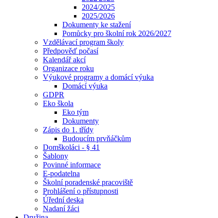
2024/2025
2025/2026
Dokumenty ke stažení
Pomůcky pro školní rok 2026/2027
Vzdělávací program školy
Předpověď počasí
Kalendář akcí
Organizace roku
Výukové programy a domácí výuka
Domácí výuka
GDPR
Eko škola
Eko tým
Dokumenty
Zápis do 1. třídy
Budoucím prvňáčkům
Domškoláci - § 41
Šablony
Povinné informace
E-podatelna
Školní poradenské pracoviště
Prohlášení o přístupnosti
Úřední deska
Nadaní žáci
Družina