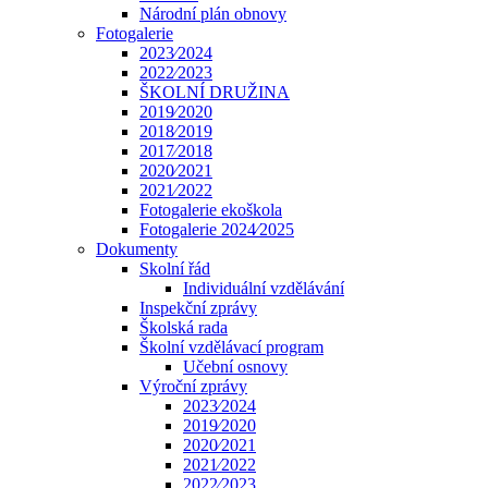
Národní plán obnovy
Fotogalerie
2023⁄2024
2022⁄2023
ŠKOLNÍ DRUŽINA
2019⁄2020
2018⁄2019
2017⁄2018
2020⁄2021
2021⁄2022
Fotogalerie ekoškola
Fotogalerie 2024⁄2025
Dokumenty
Skolní řád
Individuální vzdělávání
Inspekční zprávy
Školská rada
Školní vzdělávací program
Učební osnovy
Výroční zprávy
2023⁄2024
2019⁄2020
2020⁄2021
2021⁄2022
2022⁄2023