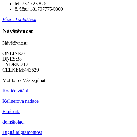
tel: 737 723 826
č. účtu: 181797775/0300
Více v kontaktech
Návštěvnost
Návštěvnost:
ONLINE:
0
DNES:
38
TÝDEN:
717
CELKEM:
443529
Mohlo by Vás zajímat
Rodiče vítáni
Kellnerova nadace
Ekoškola
domškoláci
Digitální gramotnost