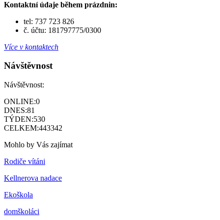
Kontaktní údaje během prázdnin:
tel: 737 723 826
č. účtu: 181797775/0300
Více v kontaktech
Návštěvnost
Návštěvnost:
ONLINE:
0
DNES:
81
TÝDEN:
530
CELKEM:
443342
Mohlo by Vás zajímat
Rodiče vítáni
Kellnerova nadace
Ekoškola
domškoláci