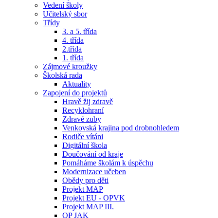
Vedení školy
Učitelský sbor
Třídy
3. a 5. třída
4. třída
2.třída
1. třída
Zájmové kroužky
Školská rada
Aktuality
Zapojení do projektů
Hravě žij zdravě
Recyklohraní
Zdravé zuby
Venkovská krajina pod drobnohledem
Rodiče vítáni
Digitální škola
Doučování od kraje
Pomáháme školám k úspěchu
Modernizace učeben
Obědy pro děti
Projekt MAP
Projekt EU - OPVK
Projekt MAP III.
OP JAK