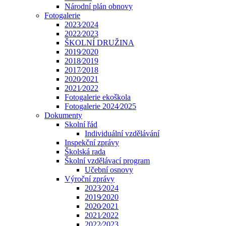
Národní plán obnovy
Fotogalerie
2023⁄2024
2022⁄2023
ŠKOLNÍ DRUŽINA
2019⁄2020
2018⁄2019
2017⁄2018
2020⁄2021
2021⁄2022
Fotogalerie ekoškola
Fotogalerie 2024⁄2025
Dokumenty
Skolní řád
Individuální vzdělávání
Inspekční zprávy
Školská rada
Školní vzdělávací program
Učební osnovy
Výroční zprávy
2023⁄2024
2019⁄2020
2020⁄2021
2021⁄2022
2022⁄2023