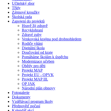
Učitelský sbor
Třídy
Zájmové kroužky
Školská rada
Zapojení do projektů
Hravě žij zdravě
Recyklohraní
Zdravé zuby
Venkovská krajina pod drobnohledem
Rodiče vítáni
Digitální škola
Doučování od kraje
Pomáháme školám k úspěchu
Modernizace učeben
Obědy pro děti
Projekt MAP
Projekt EU - OPVK
Projekt MAP III.
OP JAK
Národní plán obnovy
Fotogalerie
Dokumenty
Vzdělávací program školy
Předpověď počasí
Kalendář akcí