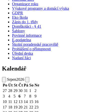
Organizace roku
Výukové programy a domácí výuka
GDPR
Eko škola
Zápis do 1. třídy
Domškoláci - § 41
Šablony
Povinné informace
E-podatelna
Školní poradenské pracoviště
Prohlášení o přístupnosti
Úřední deska
Nadaní žáci
Kalendář
Srpen
2026
Po
Út
St
Čt
Pá
So
Ne
27
28
29
30
31
1
2
3
4
5
6
7
8
9
10
11
12
13
14
15
16
17
18
19
20
21
22
23