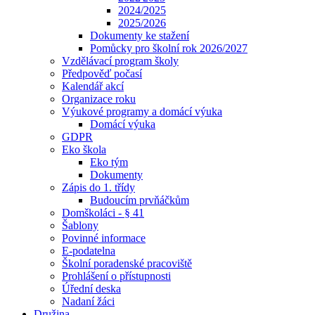
2024/2025
2025/2026
Dokumenty ke stažení
Pomůcky pro školní rok 2026/2027
Vzdělávací program školy
Předpověď počasí
Kalendář akcí
Organizace roku
Výukové programy a domácí výuka
Domácí výuka
GDPR
Eko škola
Eko tým
Dokumenty
Zápis do 1. třídy
Budoucím prvňáčkům
Domškoláci - § 41
Šablony
Povinné informace
E-podatelna
Školní poradenské pracoviště
Prohlášení o přístupnosti
Úřední deska
Nadaní žáci
Družina