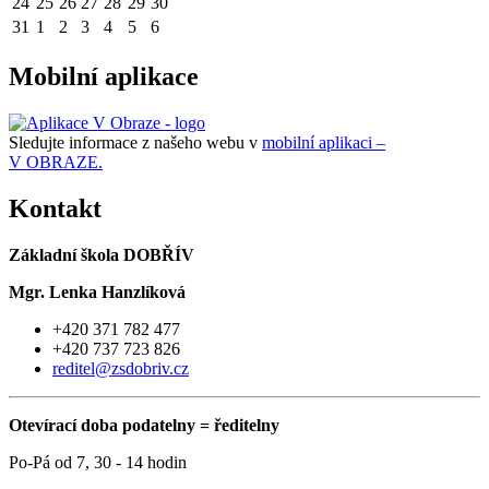
24
25
26
27
28
29
30
31
1
2
3
4
5
6
Mobilní aplikace
Sledujte informace z našeho webu v
mobilní aplikaci –
V OBRAZE.
Kontakt
Základní škola DOBŘÍV
Mgr. Lenka Hanzlíková
+420 371 782 477
+420 737 723 826
reditel@zsdobriv.cz
Otevírací doba podatelny = ředitelny
Po-Pá od 7, 30 - 14 hodin