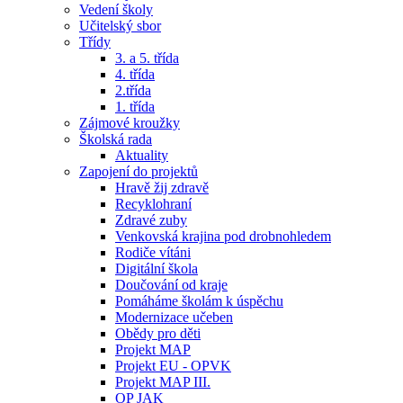
Vedení školy
Učitelský sbor
Třídy
3. a 5. třída
4. třída
2.třída
1. třída
Zájmové kroužky
Školská rada
Aktuality
Zapojení do projektů
Hravě žij zdravě
Recyklohraní
Zdravé zuby
Venkovská krajina pod drobnohledem
Rodiče vítáni
Digitální škola
Doučování od kraje
Pomáháme školám k úspěchu
Modernizace učeben
Obědy pro děti
Projekt MAP
Projekt EU - OPVK
Projekt MAP III.
OP JAK