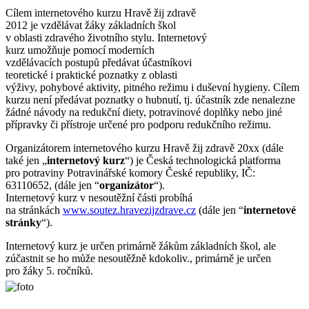
Cílem internetového kurzu Hravě žij zdravě
2012 je vzdělávat žáky základních škol
v oblasti zdravého životního stylu. Internetový
kurz umožňuje pomocí moderních
vzdělávacích postupů předávat účastníkovi
teoretické i praktické poznatky z oblasti
výživy, pohybové aktivity, pitného režimu i duševní hygieny. Cílem
kurzu není předávat poznatky o hubnutí, tj. účastník zde nenalezne
žádné návody na redukční diety, potravinové doplňky nebo jiné
přípravky či přístroje určené pro podporu redukčního režimu.
Organizátorem internetového kurzu Hravě žij zdravě 20xx (dále
také jen „
internetový kurz
“) je Česká technologická platforma
pro potraviny Potravinářské komory České republiky, IČ:
63110652, (dále jen “
organizátor
“).
Internetový kurz v nesoutěžní části probíhá
na stránkách
www.soutez.hravezijzdrave.cz
(dále jen “
internetové
stránky
“).
Internetový kurz je určen primárně žákům základních škol, ale
zúčastnit se ho může nesoutěžně kdokoliv., primárně je určen
pro žáky 5. ročníků.