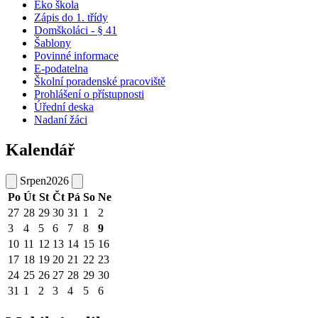
Eko škola
Zápis do 1. třídy
Domškoláci - § 41
Šablony
Povinné informace
E-podatelna
Školní poradenské pracoviště
Prohlášení o přístupnosti
Úřední deska
Nadaní žáci
Kalendář
Srpen
2026
Po
Út
St
Čt
Pá
So
Ne
27
28
29
30
31
1
2
3
4
5
6
7
8
9
10
11
12
13
14
15
16
17
18
19
20
21
22
23
24
25
26
27
28
29
30
31
1
2
3
4
5
6