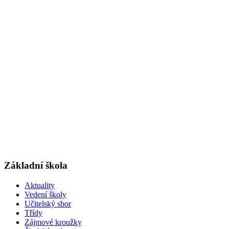
Základní škola
Aktuality
Vedení školy
Učitelský sbor
Třídy
Zájmové kroužky