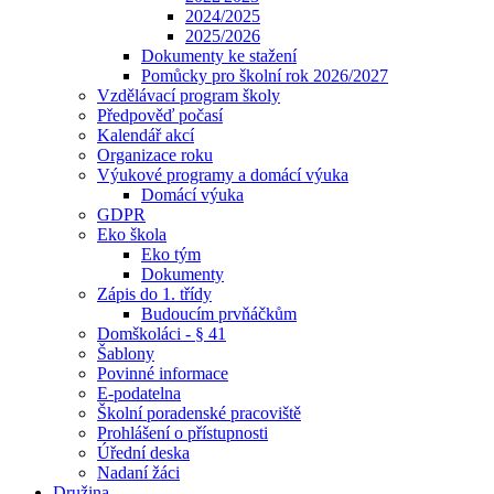
2024/2025
2025/2026
Dokumenty ke stažení
Pomůcky pro školní rok 2026/2027
Vzdělávací program školy
Předpověď počasí
Kalendář akcí
Organizace roku
Výukové programy a domácí výuka
Domácí výuka
GDPR
Eko škola
Eko tým
Dokumenty
Zápis do 1. třídy
Budoucím prvňáčkům
Domškoláci - § 41
Šablony
Povinné informace
E-podatelna
Školní poradenské pracoviště
Prohlášení o přístupnosti
Úřední deska
Nadaní žáci
Družina