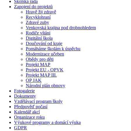
Školská rada
Zapojení do projektů
Hravě žij zdravě
Recyklohraní
Zdravé zuby
Venkovská krajina pod drobnohledem
Rodiče vítáni
Digitální škola
Doučování od kraje
Pomáháme školám k úspěchu
Modernizace učeben
Obědy pro děti
Projekt MAP
Projekt EU - OPVK
Projekt MAP III.
OP JAK
Národní plán obnovy
Fotogalerie
Dokumenty
Vzdělávací program školy
Předpověď počasí
Kalendář akcí
Organizace roku
Výukové programy a domácí výuka
GDPR