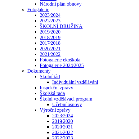
Národní plán obnovy
Fotogalerie
2023⁄2024
2022⁄2023
ŠKOLNÍ DRUŽINA
2019⁄2020
2018⁄2019
2017⁄2018
2020⁄2021
2021⁄2022
Fotogalerie ekoškola
Fotogalerie 2024⁄2025
Dokumenty
Skolní řád
Individuální vzdělávání
Inspekční zprávy
Školská rada
Školní vzdělávací program
Učební osnovy
Výroční zprávy
2023⁄2024
2019⁄2020
2020⁄2021
2021⁄2022
2022⁄2023