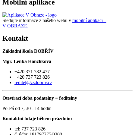
Mobilní aplikace
Sledujte informace z našeho webu v
mobilní aplikaci –
V OBRAZE.
Kontakt
Základní škola DOBŘÍV
Mgr. Lenka Hanzlíková
+420 371 782 477
+420 737 723 826
reditel@zsdobriv.cz
Otevírací doba podatelny = ředitelny
Po-Pá od 7, 30 - 14 hodin
Kontaktní údaje během prázdnin:
tel: 737 723 826
č. účtu: 181797775/0300