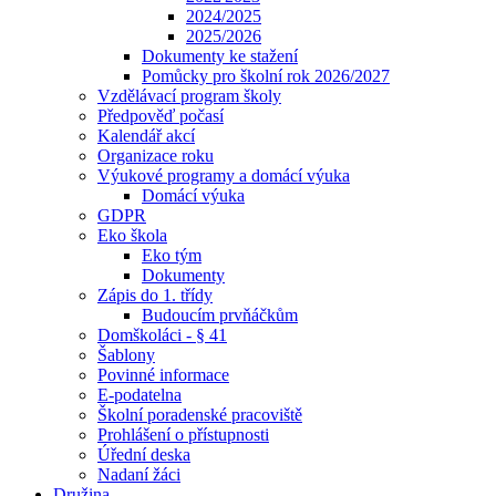
2024/2025
2025/2026
Dokumenty ke stažení
Pomůcky pro školní rok 2026/2027
Vzdělávací program školy
Předpověď počasí
Kalendář akcí
Organizace roku
Výukové programy a domácí výuka
Domácí výuka
GDPR
Eko škola
Eko tým
Dokumenty
Zápis do 1. třídy
Budoucím prvňáčkům
Domškoláci - § 41
Šablony
Povinné informace
E-podatelna
Školní poradenské pracoviště
Prohlášení o přístupnosti
Úřední deska
Nadaní žáci
Družina