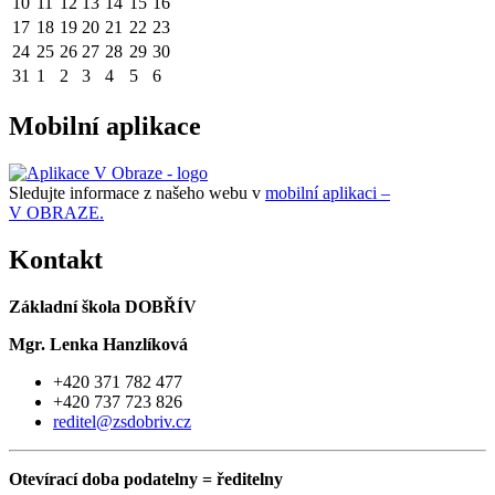
10
11
12
13
14
15
16
17
18
19
20
21
22
23
24
25
26
27
28
29
30
31
1
2
3
4
5
6
Mobilní aplikace
Sledujte informace z našeho webu v
mobilní aplikaci –
V OBRAZE.
Kontakt
Základní škola DOBŘÍV
Mgr. Lenka Hanzlíková
+420 371 782 477
+420 737 723 826
reditel@zsdobriv.cz
Otevírací doba podatelny = ředitelny