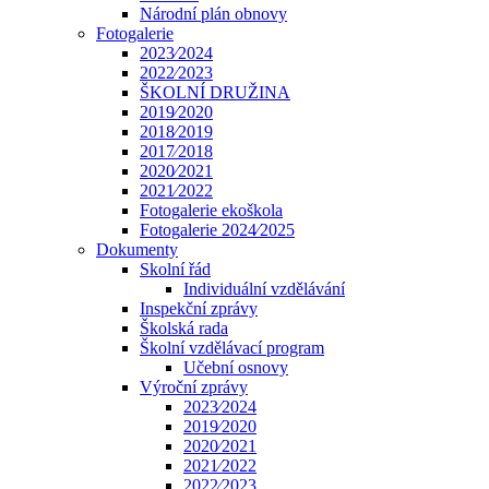
Národní plán obnovy
Fotogalerie
2023⁄2024
2022⁄2023
ŠKOLNÍ DRUŽINA
2019⁄2020
2018⁄2019
2017⁄2018
2020⁄2021
2021⁄2022
Fotogalerie ekoškola
Fotogalerie 2024⁄2025
Dokumenty
Skolní řád
Individuální vzdělávání
Inspekční zprávy
Školská rada
Školní vzdělávací program
Učební osnovy
Výroční zprávy
2023⁄2024
2019⁄2020
2020⁄2021
2021⁄2022
2022⁄2023