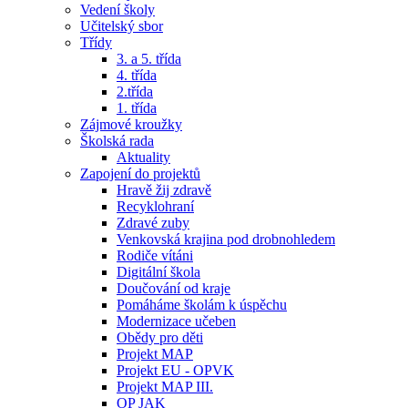
Vedení školy
Učitelský sbor
Třídy
3. a 5. třída
4. třída
2.třída
1. třída
Zájmové kroužky
Školská rada
Aktuality
Zapojení do projektů
Hravě žij zdravě
Recyklohraní
Zdravé zuby
Venkovská krajina pod drobnohledem
Rodiče vítáni
Digitální škola
Doučování od kraje
Pomáháme školám k úspěchu
Modernizace učeben
Obědy pro děti
Projekt MAP
Projekt EU - OPVK
Projekt MAP III.
OP JAK