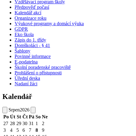
Vzdělávací program školy
Předpověď počasí
Kalendář akcí
Organizace roku
Výukové programy a domácí výuka
GDPR
Eko škola
Zápis do 1. třídy
Domškoláci - § 41
Šablony
Povinné informace
E-podatelna
Školní poradenské pracoviště
Prohlášení o přístupnosti
Úřední deska
Nadaní žáci
Kalendář
Srpen
2026
Po
Út
St
Čt
Pá
So
Ne
27
28
29
30
31
1
2
3
4
5
6
7
8
9