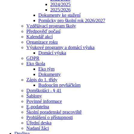
2024/2025
2025/2026
Dokumenty ke stažení
Pomůcky pro školní rok 2026/2027
Vzdělávací program školy
Předpověď počasí
Kalendář akcí
Organizace roku
Výukové programy a domácí výuka
Domácí výuka
GDPR
Eko škola
Eko tým
Dokumenty
Zápis do 1. třídy
Budoucím prvňáčkům
Domškoláci - § 41
Šablony
Povinné informace
E-podatelna
Školní poradenské pracoviště
Prohlášení o přístupnosti
Úřední deska
Nadaní žáci
Družina