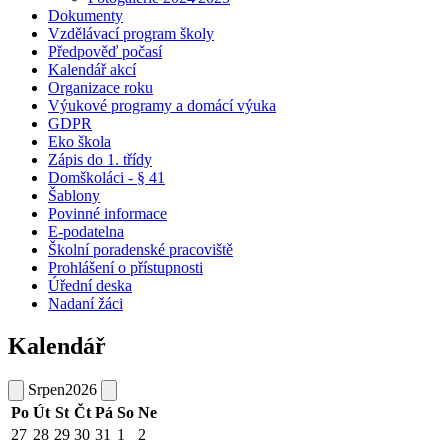
Dokumenty
Vzdělávací program školy
Předpověď počasí
Kalendář akcí
Organizace roku
Výukové programy a domácí výuka
GDPR
Eko škola
Zápis do 1. třídy
Domškoláci - § 41
Šablony
Povinné informace
E-podatelna
Školní poradenské pracoviště
Prohlášení o přístupnosti
Úřední deska
Nadaní žáci
Kalendář
Srpen
2026
Po
Út
St
Čt
Pá
So
Ne
27
28
29
30
31
1
2