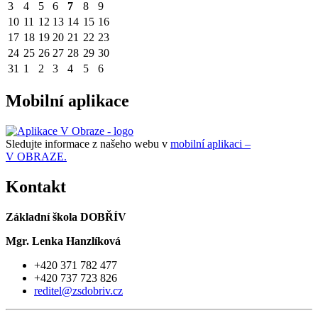
3
4
5
6
7
8
9
10
11
12
13
14
15
16
17
18
19
20
21
22
23
24
25
26
27
28
29
30
31
1
2
3
4
5
6
Mobilní aplikace
Sledujte informace z našeho webu v
mobilní aplikaci –
V OBRAZE.
Kontakt
Základní škola DOBŘÍV
Mgr. Lenka Hanzlíková
+420 371 782 477
+420 737 723 826
reditel@zsdobriv.cz