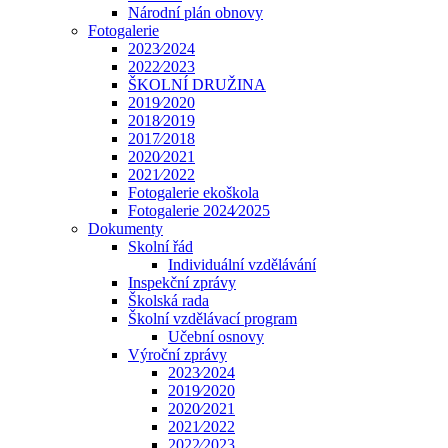
Národní plán obnovy
Fotogalerie
2023⁄2024
2022⁄2023
ŠKOLNÍ DRUŽINA
2019⁄2020
2018⁄2019
2017⁄2018
2020⁄2021
2021⁄2022
Fotogalerie ekoškola
Fotogalerie 2024⁄2025
Dokumenty
Skolní řád
Individuální vzdělávání
Inspekční zprávy
Školská rada
Školní vzdělávací program
Učební osnovy
Výroční zprávy
2023⁄2024
2019⁄2020
2020⁄2021
2021⁄2022
2022⁄2023