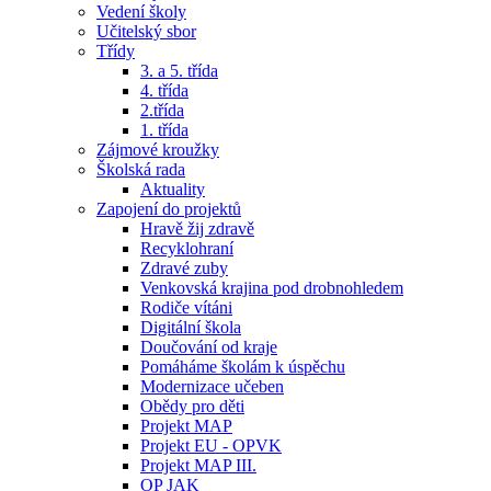
Vedení školy
Učitelský sbor
Třídy
3. a 5. třída
4. třída
2.třída
1. třída
Zájmové kroužky
Školská rada
Aktuality
Zapojení do projektů
Hravě žij zdravě
Recyklohraní
Zdravé zuby
Venkovská krajina pod drobnohledem
Rodiče vítáni
Digitální škola
Doučování od kraje
Pomáháme školám k úspěchu
Modernizace učeben
Obědy pro děti
Projekt MAP
Projekt EU - OPVK
Projekt MAP III.
OP JAK