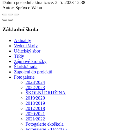
Datum poslední aktualizace:
2. 5. 2023 12:38
Autor:
Správce Webu
Základní škola
Aktuality
Vedení školy
Učitelský sbor
Třídy
Zájmové kroužky
Školská rada
Zapojení do projektů
Fotogalerie
2023⁄2024
2022⁄2023
ŠKOLNÍ DRUŽINA
2019⁄2020
2018⁄2019
2017⁄2018
2020⁄2021
2021⁄2022
Fotogalerie ekoškola
Fotogalerie 2024⁄2025