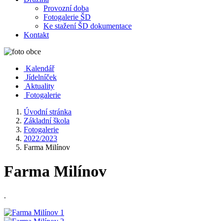
Provozní doba
Fotogalerie ŠD
Ke stažení ŠD dokumentace
Kontakt
Kalendář
Jídelníček
Aktuality
Fotogalerie
Úvodní stránka
Základní škola
Fotogalerie
2022/2023
Farma Milínov
Farma Milínov
.