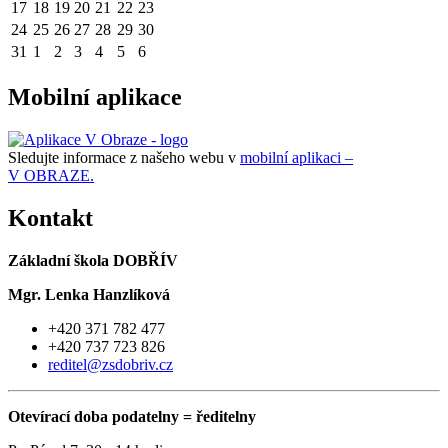
17
18
19
20
21
22
23
24
25
26
27
28
29
30
31
1
2
3
4
5
6
Mobilní aplikace
Sledujte informace z našeho webu v
mobilní aplikaci –
V OBRAZE.
Kontakt
Základní škola DOBŘÍV
Mgr. Lenka Hanzlíková
+420 371 782 477
+420 737 723 826
reditel@zsdobriv.cz
Otevírací doba podatelny = ředitelny