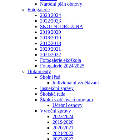
Národní plán obnovy
Fotogalerie
2023⁄2024
2022⁄2023
ŠKOLNÍ DRUŽINA
2019⁄2020
2018⁄2019
2017⁄2018
2020⁄2021
2021⁄2022
Fotogalerie ekoškola
Fotogalerie 2024⁄2025
Dokumenty
Skolní řád
Individuální vzdělávání
Inspekční zprávy
Školská rada
Školní vzdělávací program
Učební osnovy
Výroční zprávy
2023⁄2024
2019⁄2020
2020⁄2021
2021⁄2022
2022⁄2023