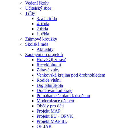
Vedení školy
Učitelský sbor
Třídy
3. a 5. třída
4. třída
2.třída
1. třída
Zájmové kroužky
Školská rada
Aktuality
Zapojení do projektů
Hravě žij zdravě
Recyklohraní
Zdravé zuby
Venkovská krajina pod drobnohledem
Rodiče vítáni
Digitální škola
Doučování od kraje
Pomáháme školám k úspěchu
Modernizace učeben
Obědy pro děti
Projekt MAP
Projekt EU - OPVK
Projekt MAP III.
OP JAK