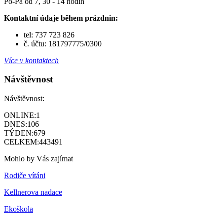
Po-Pá od 7, 30 - 14 hodin
Kontaktní údaje během prázdnin:
tel: 737 723 826
č. účtu: 181797775/0300
Více v kontaktech
Návštěvnost
Návštěvnost:
ONLINE:
1
DNES:
106
TÝDEN:
679
CELKEM:
443491
Mohlo by Vás zajímat
Rodiče vítáni
Kellnerova nadace
Ekoškola