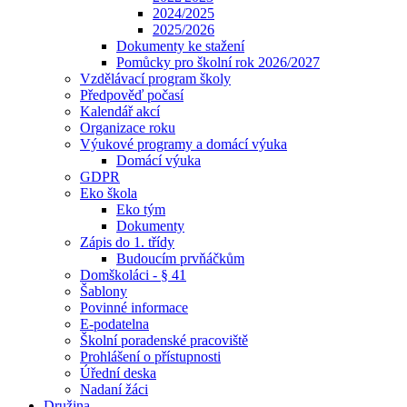
2024/2025
2025/2026
Dokumenty ke stažení
Pomůcky pro školní rok 2026/2027
Vzdělávací program školy
Předpověď počasí
Kalendář akcí
Organizace roku
Výukové programy a domácí výuka
Domácí výuka
GDPR
Eko škola
Eko tým
Dokumenty
Zápis do 1. třídy
Budoucím prvňáčkům
Domškoláci - § 41
Šablony
Povinné informace
E-podatelna
Školní poradenské pracoviště
Prohlášení o přístupnosti
Úřední deska
Nadaní žáci
Družina