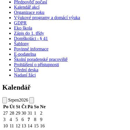
Předpověď počasí
Kalendář akcí
Organizace roku
Výukové programy a domácí výuka
GDPR
Eko škola
Zápis do 1. třídy
Domškoláci - § 41
Šablony
Povinné informace
E-podatelna
Školní poradenské pracoviště
Prohlášení o přístupnosti
Úřední deska
Nadaní žáci
Kalendář
Srpen
2026
Po
Út
St
Čt
Pá
So
Ne
27
28
29
30
31
1
2
3
4
5
6
7
8
9
10
11
12
13
14
15
16