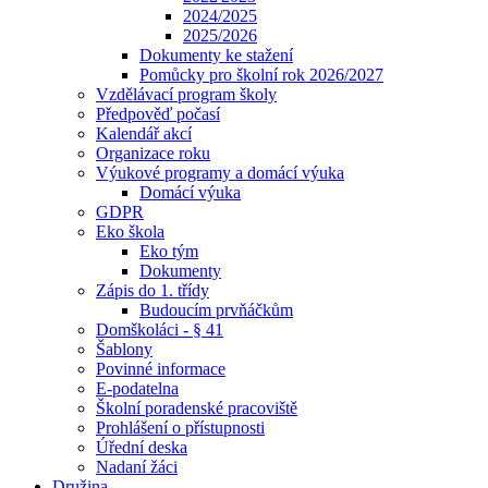
2024/2025
2025/2026
Dokumenty ke stažení
Pomůcky pro školní rok 2026/2027
Vzdělávací program školy
Předpověď počasí
Kalendář akcí
Organizace roku
Výukové programy a domácí výuka
Domácí výuka
GDPR
Eko škola
Eko tým
Dokumenty
Zápis do 1. třídy
Budoucím prvňáčkům
Domškoláci - § 41
Šablony
Povinné informace
E-podatelna
Školní poradenské pracoviště
Prohlášení o přístupnosti
Úřední deska
Nadaní žáci
Družina