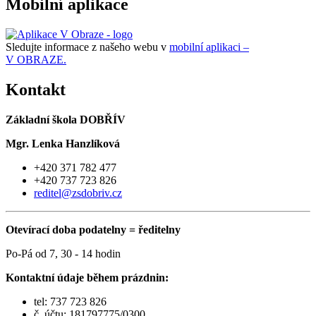
Mobilní aplikace
Sledujte informace z našeho webu v
mobilní aplikaci –
V OBRAZE.
Kontakt
Základní škola DOBŘÍV
Mgr. Lenka Hanzlíková
+420 371 782 477
+420 737 723 826
reditel@zsdobriv.cz
Otevírací doba podatelny = ředitelny
Po-Pá od 7, 30 - 14 hodin
Kontaktní údaje během prázdnin:
tel: 737 723 826
č. účtu: 181797775/0300