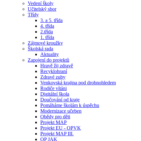
Vedení školy
Učitelský sbor
Třídy
3. a 5. třída
4. třída
2.třída
1. třída
Zájmové kroužky
Školská rada
Aktuality
Zapojení do projektů
Hravě žij zdravě
Recyklohraní
Zdravé zuby
Venkovská krajina pod drobnohledem
Rodiče vítáni
Digitální škola
Doučování od kraje
Pomáháme školám k úspěchu
Modernizace učeben
Obědy pro děti
Projekt MAP
Projekt EU - OPVK
Projekt MAP III.
OP JAK