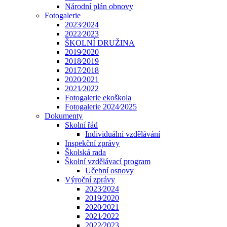
Národní plán obnovy
Fotogalerie
2023⁄2024
2022⁄2023
ŠKOLNÍ DRUŽINA
2019⁄2020
2018⁄2019
2017⁄2018
2020⁄2021
2021⁄2022
Fotogalerie ekoškola
Fotogalerie 2024⁄2025
Dokumenty
Skolní řád
Individuální vzdělávání
Inspekční zprávy
Školská rada
Školní vzdělávací program
Učební osnovy
Výroční zprávy
2023⁄2024
2019⁄2020
2020⁄2021
2021⁄2022
2022⁄2023