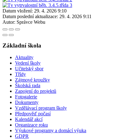
Datum vložení:
29. 4. 2026 9:10
Datum poslední aktualizace:
29. 4. 2026 9:11
Autor:
Správce Webu
Základní škola
Aktuality
Vedení školy
Učitelský sbor
Třídy
Zájmové kroužky
Školská rada
Zapojení do projektů
Fotogalerie
Dokumenty
Vzdělávací program školy
Předpověď počasí
Kalendář akcí
Organizace roku
Výukové programy a domácí výuka
GDPR