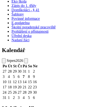
Eko škola
Zápis do 1. třídy
Domškoláci - § 41
Šablony
Povinné informace
E-podatelna
Školní poradenské pracoviště
Prohlášení o přístupnosti
Úřední deska
Nadaní žáci
Kalendář
Srpen
2026
Po
Út
St
Čt
Pá
So
Ne
27
28
29
30
31
1
2
3
4
5
6
7
8
9
10
11
12
13
14
15
16
17
18
19
20
21
22
23
24
25
26
27
28
29
30
31
1
2
3
4
5
6