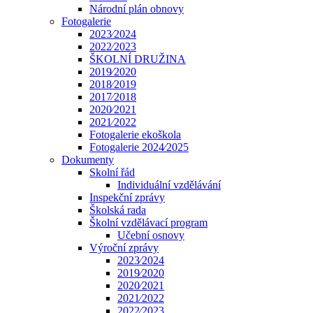
Národní plán obnovy
Fotogalerie
2023⁄2024
2022⁄2023
ŠKOLNÍ DRUŽINA
2019⁄2020
2018⁄2019
2017⁄2018
2020⁄2021
2021⁄2022
Fotogalerie ekoškola
Fotogalerie 2024⁄2025
Dokumenty
Skolní řád
Individuální vzdělávání
Inspekční zprávy
Školská rada
Školní vzdělávací program
Učební osnovy
Výroční zprávy
2023⁄2024
2019⁄2020
2020⁄2021
2021⁄2022
2022⁄2023