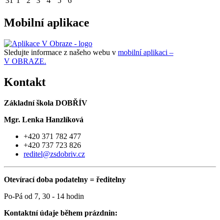
31
1
2
3
4
5
6
Mobilní aplikace
Sledujte informace z našeho webu v
mobilní aplikaci –
V OBRAZE.
Kontakt
Základní škola DOBŘÍV
Mgr. Lenka Hanzlíková
+420 371 782 477
+420 737 723 826
reditel@zsdobriv.cz
Otevírací doba podatelny = ředitelny
Po-Pá od 7, 30 - 14 hodin
Kontaktní údaje během prázdnin: