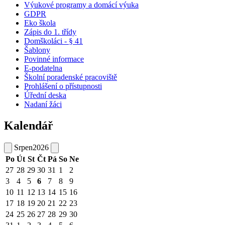
Výukové programy a domácí výuka
GDPR
Eko škola
Zápis do 1. třídy
Domškoláci - § 41
Šablony
Povinné informace
E-podatelna
Školní poradenské pracoviště
Prohlášení o přístupnosti
Úřední deska
Nadaní žáci
Kalendář
Srpen
2026
Po
Út
St
Čt
Pá
So
Ne
27
28
29
30
31
1
2
3
4
5
6
7
8
9
10
11
12
13
14
15
16
17
18
19
20
21
22
23
24
25
26
27
28
29
30