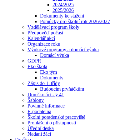
2024/2025
2025/2026
Dokumenty ke stažení
Pomůcky pro školní rok 2026/2027
Vzdělávací program školy
Předpověď počasí
Kalendář akcí
Organizace roku
Výukové programy a domácí výuka
Domácí výuka
GDPR
Eko škola
Eko tým
Dokumenty
Zápis do 1. třídy
Budoucím prvňáčkům
Domškoláci - § 41
Šablony
Povinné informace
E-podatelna
Školní poradenské pracoviště
Prohlášení o přístupnosti
Úřední deska
Nadaní žáci
Družina