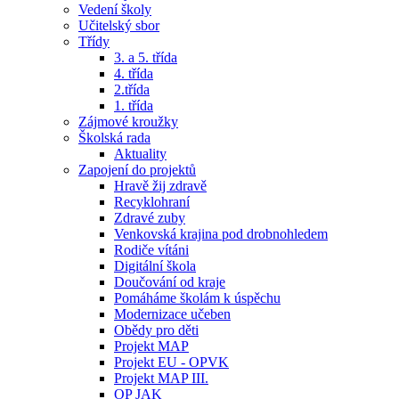
Vedení školy
Učitelský sbor
Třídy
3. a 5. třída
4. třída
2.třída
1. třída
Zájmové kroužky
Školská rada
Aktuality
Zapojení do projektů
Hravě žij zdravě
Recyklohraní
Zdravé zuby
Venkovská krajina pod drobnohledem
Rodiče vítáni
Digitální škola
Doučování od kraje
Pomáháme školám k úspěchu
Modernizace učeben
Obědy pro děti
Projekt MAP
Projekt EU - OPVK
Projekt MAP III.
OP JAK