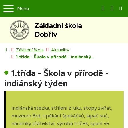
Rovnou na obsah
Menu
+420 371 7
reditel
Základní škola
Dobřív
Úvodní stránka
Základní škola
Aktuality
1.třída - Škola v přírodě - indiánský...
1.třída - Škola v přírodě -
indiánský týden
indiánská stezka, střílení z luku, stopy zvířat,
muzeum Brd, opékání špekáčků, lapač snů,
náramky přátelství, výroba triček, spaní ve