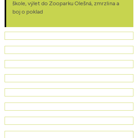
škole, výlet do Zooparku Olešná, zmrzlina a
boj o poklad