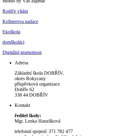
Mohlo by Vás zajímat
Rodiče vítáni
Kellnerova nadace
Ekoškola
domškoláci
Digitální gramotnost
Adresa
Základní škola DOBŘÍV,
okres Rokycany
příspěvková organizace
Dobřív 62
338 44 DOBŘÍV
Kontakt
ředitel školy:
Mgr. Lenka Hanzlíková
telefonní spojení: 371 782 477