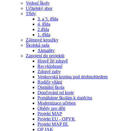
Vedení školy
Učitelský sbor
Třídy
3. a 5. třída
4. třída
2.třída
1. třída
Zájmové kroužky
Školská rada
Aktuality
Zapojení do projektů
Hravě žij zdravě
Recyklohraní
Zdravé zuby
Venkovská krajina pod drobnohledem
Rodiče vítáni
Digitální škola
Doučování od kraje
Pomáháme školám k úspěchu
Modernizace učeben
Obědy pro děti
Projekt MAP
Projekt EU - OPVK
Projekt MAP III.
OP JAK