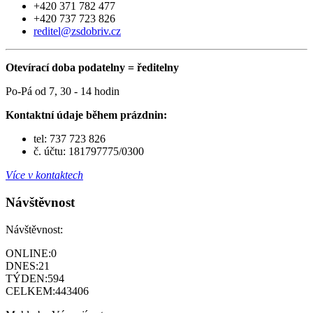
+420 371 782 477
+420 737 723 826
reditel@zsdobriv.cz
Otevírací doba podatelny = ředitelny
Po-Pá od 7, 30 - 14 hodin
Kontaktní údaje během prázdnin:
tel: 737 723 826
č. účtu: 181797775/0300
Více v kontaktech
Návštěvnost
Návštěvnost:
ONLINE:
0
DNES:
21
TÝDEN:
594
CELKEM:
443406