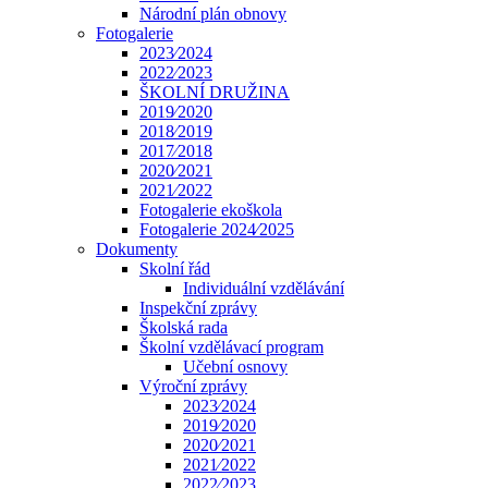
Národní plán obnovy
Fotogalerie
2023⁄2024
2022⁄2023
ŠKOLNÍ DRUŽINA
2019⁄2020
2018⁄2019
2017⁄2018
2020⁄2021
2021⁄2022
Fotogalerie ekoškola
Fotogalerie 2024⁄2025
Dokumenty
Skolní řád
Individuální vzdělávání
Inspekční zprávy
Školská rada
Školní vzdělávací program
Učební osnovy
Výroční zprávy
2023⁄2024
2019⁄2020
2020⁄2021
2021⁄2022
2022⁄2023