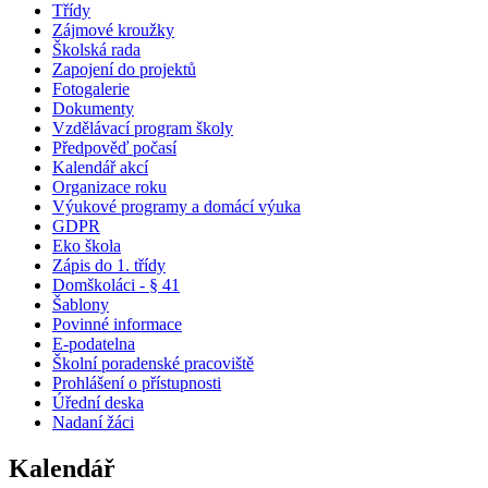
Třídy
Zájmové kroužky
Školská rada
Zapojení do projektů
Fotogalerie
Dokumenty
Vzdělávací program školy
Předpověď počasí
Kalendář akcí
Organizace roku
Výukové programy a domácí výuka
GDPR
Eko škola
Zápis do 1. třídy
Domškoláci - § 41
Šablony
Povinné informace
E-podatelna
Školní poradenské pracoviště
Prohlášení o přístupnosti
Úřední deska
Nadaní žáci
Kalendář