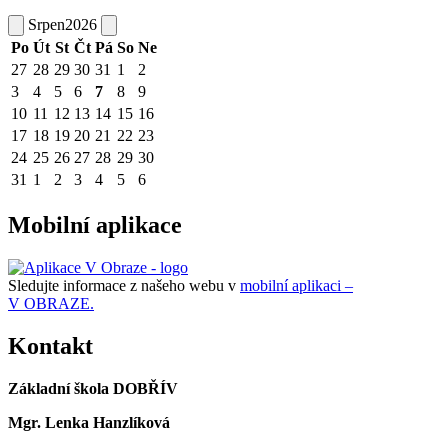
Srpen
2026
Po
Út
St
Čt
Pá
So
Ne
27
28
29
30
31
1
2
3
4
5
6
7
8
9
10
11
12
13
14
15
16
17
18
19
20
21
22
23
24
25
26
27
28
29
30
31
1
2
3
4
5
6
Mobilní aplikace
Sledujte informace z našeho webu v
mobilní aplikaci –
V OBRAZE.
Kontakt
Základní škola DOBŘÍV
Mgr. Lenka Hanzlíková