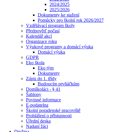
2024/2025
2025/2026
Dokumenty ke stažení
Pomůcky pro školní rok 2026/2027
Vzdělávací program školy
Předpověď počasí
Kalendář akcí
Organizace roku
Výukové programy a domácí výuka
Domácí výuka
GDPR
Eko škola
Eko tým
Dokumenty
Zápis do 1. třídy
Budoucím prvňáčkům
Domškoláci - § 41
Šablony
Povinné informace
E-podatelna
Školní poradenské pracoviště
Prohlášení o přístupnosti
Úřední deska
Nadaní žáci
Družina