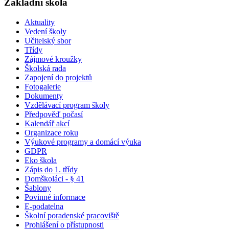
Základní škola
Aktuality
Vedení školy
Učitelský sbor
Třídy
Zájmové kroužky
Školská rada
Zapojení do projektů
Fotogalerie
Dokumenty
Vzdělávací program školy
Předpověď počasí
Kalendář akcí
Organizace roku
Výukové programy a domácí výuka
GDPR
Eko škola
Zápis do 1. třídy
Domškoláci - § 41
Šablony
Povinné informace
E-podatelna
Školní poradenské pracoviště
Prohlášení o přístupnosti