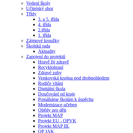
Vedení školy
Učitelský sbor
Třídy
3. a 5. třída
4. třída
2.třída
1. třída
Zájmové kroužky
Školská rada
Aktuality
Zapojení do projektů
Hravě žij zdravě
Recyklohraní
Zdravé zuby
Venkovská krajina pod drobnohledem
Rodiče vítáni
Digitální škola
Doučování od kraje
Pomáháme školám k úspěchu
Modernizace učeben
Obědy pro děti
Projekt MAP
Projekt EU - OPVK
Projekt MAP III.
OP JAK