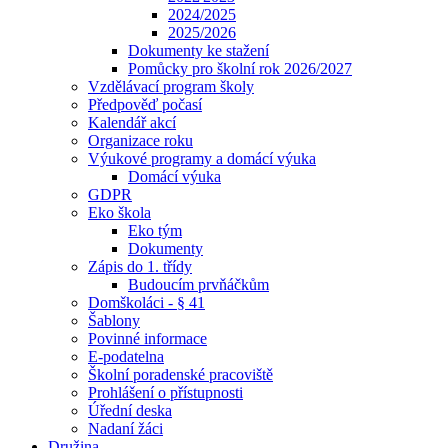
2024/2025
2025/2026
Dokumenty ke stažení
Pomůcky pro školní rok 2026/2027
Vzdělávací program školy
Předpověď počasí
Kalendář akcí
Organizace roku
Výukové programy a domácí výuka
Domácí výuka
GDPR
Eko škola
Eko tým
Dokumenty
Zápis do 1. třídy
Budoucím prvňáčkům
Domškoláci - § 41
Šablony
Povinné informace
E-podatelna
Školní poradenské pracoviště
Prohlášení o přístupnosti
Úřední deska
Nadaní žáci
Družina