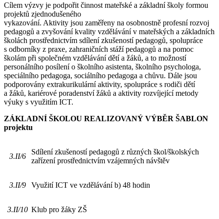
Cílem výzvy je podpořit činnost mateřské a základní školy formou
projektů zjednodušeného
vykazování. Aktivity jsou zaměřeny na osobnostně profesní rozvoj
pedagogů a zvyšování kvality vzdělávání v mateřských a základních
školách prostřednictvím sdílení zkušeností pedagogů, spolupráce
s odborníky z praxe, zahraničních stáží pedagogů a na pomoc
školám při společném vzdělávání dětí a žáků, a to možností
personálního posílení o školního asistenta, školního psychologa,
speciálního pedagoga, sociálního pedagoga a chůvu. Dále jsou
podporovány extrakurikulární aktivity, spolupráce s rodiči dětí
a žáků, kariérové poradenství žáků a aktivity rozvíjející metody
výuky s využitím ICT.
ZÁKLADNÍ ŠKOLOU REALIZOVANÝ VÝBĚR ŠABLON
projektu
Sdílení zkušeností pedagogů z různých škol/školských
3.II/6
zařízení prostřednictvím vzájemných návštěv
3.II/9
Využití ICT ve vzdělávání b) 48 hodin
3.II/10
Klub pro žáky ZŠ