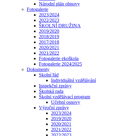
Národní plán obnovy
Fotogalerie
2023⁄2024
2022⁄2023
ŠKOLNÍ DRUŽINA
2019⁄2020
2018⁄2019
2017⁄2018
2020⁄2021
2021⁄2022
Fotogalerie ekoškola
Fotogalerie 2024⁄2025
Dokumenty
Skolní řád
Individuální vzdělávání
Inspekční zprávy
Školská rada
Školní vzdělávací program
Učební osnovy
Výroční zprávy
2023⁄2024
2019⁄2020
2020⁄2021
2021⁄2022
2022⁄2023