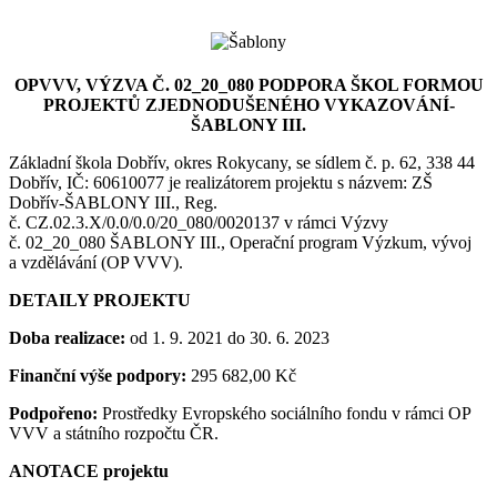
OPVVV, VÝZVA Č.
02_20_080
PODPORA ŠKOL FORMOU
PROJEKTŮ ZJEDNODUŠENÉHO VYKAZOVÁNÍ-
ŠABLONY III.
Základní škola Dobřív, okres Rokycany, se sídlem č. p. 62, 338 44
Dobřív, IČ: 60610077 je realizátorem projektu s názvem: ZŠ
Dobřív-ŠABLONY III., Reg.
č. CZ.02.3.X/0.0/0.0/20_080/0020137 v rámci Výzvy
č. 02_20_080 ŠABLONY III., Operační program Výzkum, vývoj
a vzdělávání (OP VVV).
DETAILY PROJEKTU
Doba realizace:
od 1. 9. 2021 do 30. 6. 2023
Finanční výše podpory:
295 682,00 Kč
Podpořeno:
Prostředky Evropského sociálního fondu v rámci OP
VVV a státního rozpočtu ČR.
ANOTACE projektu