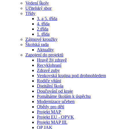
Vedení školy
Učitelský sbor
Třídy
3. a 5. třída
4. třída
2.třída
1. třída
Zájmové kroužky
Školská rada
Aktuality
Zapojení do projektů
Hravě žij zdravě
Recyklohraní
Zdravé zuby
Venkovská krajina pod drobnohledem
Rodiče vítáni
Digitální škola
Doučování od kraje
Pomáháme školám k úspěchu
Modernizace učeben
Obědy pro děti
Projekt MAP
Projekt EU - OPVK
Projekt MAP III.
OP JAK