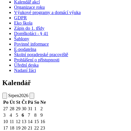
Kalendář akcí
Organizace roku
Výukové programy a domácí výuka
GDPR
Eko škola
Zápis do 1. třídy
Domškoláci - § 41
Šablony
Povinné informace
E-podatelna
Školní poradenské pracoviště
Prohlášení o přístupnosti
Úřední deska
Nadaní žáci
Kalendář
Srpen
2026
Po
Út
St
Čt
Pá
So
Ne
27
28
29
30
31
1
2
3
4
5
6
7
8
9
10
11
12
13
14
15
16
17
18
19
20
21
22
23