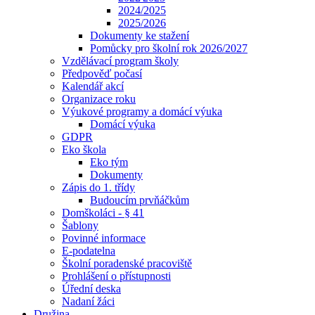
2024/2025
2025/2026
Dokumenty ke stažení
Pomůcky pro školní rok 2026/2027
Vzdělávací program školy
Předpověď počasí
Kalendář akcí
Organizace roku
Výukové programy a domácí výuka
Domácí výuka
GDPR
Eko škola
Eko tým
Dokumenty
Zápis do 1. třídy
Budoucím prvňáčkům
Domškoláci - § 41
Šablony
Povinné informace
E-podatelna
Školní poradenské pracoviště
Prohlášení o přístupnosti
Úřední deska
Nadaní žáci
Družina