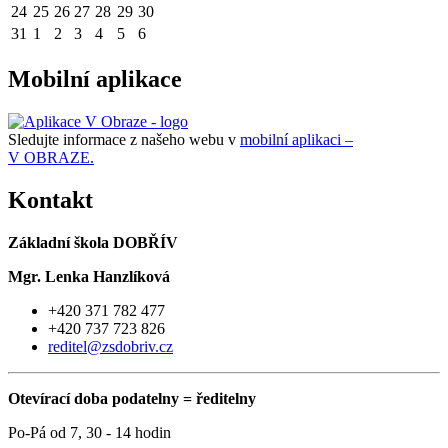
24
25
26
27
28
29
30
31
1
2
3
4
5
6
Mobilní aplikace
Sledujte informace z našeho webu v
mobilní aplikaci –
V OBRAZE.
Kontakt
Základní škola DOBŘÍV
Mgr. Lenka Hanzlíková
+420 371 782 477
+420 737 723 826
reditel@zsdobriv.cz
Otevírací doba podatelny = ředitelny
Po-Pá od 7, 30 - 14 hodin