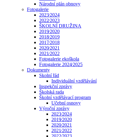
Národní plán obnovy
Fotogalerie
2023⁄2024
2022⁄2023
ŠKOLNÍ DRUŽINA
2019⁄2020
2018⁄2019
2017⁄2018
2020⁄2021
2021⁄2022
Fotogalerie ekoškola
Fotogalerie 2024⁄2025
Dokumenty
Skolní řád
Individuální vzdělávání
Inspekční zprávy
Školská rada
Školní vzdělávací program
Učební osnovy
Výroční zprávy
2023⁄2024
2019⁄2020
2020⁄2021
2021⁄2022
2022⁄2023